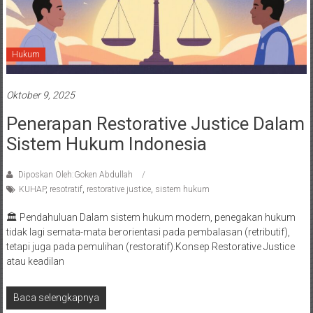
Hukum
Oktober 9, 2025
Penerapan Restorative Justice Dalam
Sistem Hukum Indonesia
Diposkan Oleh:Goken Abdullah
KUHAP
,
resotratif
,
restorative justice
,
sistem hukum
🏛️ Pendahuluan Dalam sistem hukum modern, penegakan hukum
tidak lagi semata-mata berorientasi pada pembalasan (retributif),
tetapi juga pada pemulihan (restoratif).Konsep Restorative Justice
atau keadilan
Baca selengkapnya