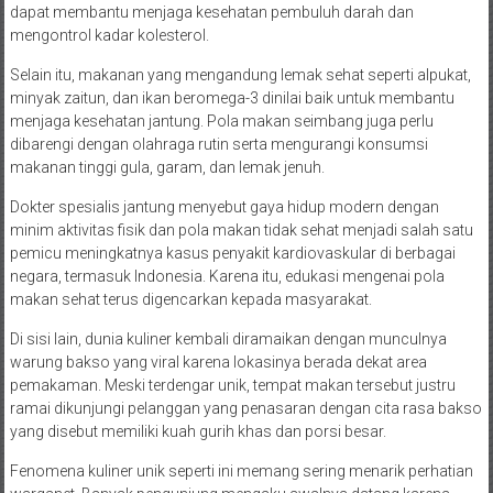
dapat membantu menjaga kesehatan pembuluh darah dan
mengontrol kadar kolesterol.
Selain itu, makanan yang mengandung lemak sehat seperti alpukat,
minyak zaitun, dan ikan beromega-3 dinilai baik untuk membantu
menjaga kesehatan jantung. Pola makan seimbang juga perlu
dibarengi dengan olahraga rutin serta mengurangi konsumsi
makanan tinggi gula, garam, dan lemak jenuh.
Dokter spesialis jantung menyebut gaya hidup modern dengan
minim aktivitas fisik dan pola makan tidak sehat menjadi salah satu
pemicu meningkatnya kasus penyakit kardiovaskular di berbagai
negara, termasuk Indonesia. Karena itu, edukasi mengenai pola
makan sehat terus digencarkan kepada masyarakat.
Di sisi lain, dunia kuliner kembali diramaikan dengan munculnya
warung bakso yang viral karena lokasinya berada dekat area
pemakaman. Meski terdengar unik, tempat makan tersebut justru
ramai dikunjungi pelanggan yang penasaran dengan cita rasa bakso
yang disebut memiliki kuah gurih khas dan porsi besar.
Fenomena kuliner unik seperti ini memang sering menarik perhatian