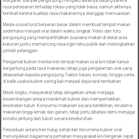
warganet. Banyak pengunjung mengaku awalnya datang karena
rasa penasaran terhadap lokasi yang tidak biasa, namun akhirnya
kembali karena kualitas rasa makanannya dianggap memuaskan.
Media sosial turut berperan besar dalam membuat tempat makan
sederhana menjadi viral dalam waktu singkat. Video dan foto
pengunjung yang memperlihatkan suasana makan di dekat area
kuburan justru memancing rasa ingin tahu publik dan meningkatkan
jumlah pelanggan.
Pengamat kuliner menilai tren tempat makan viral kini tidak hanya
bergantung pada rasa makanan, tetapi juga pengalaman unik yang
ditawarkan kepada pengunjung. Faktor lokasi, konsep, hingga cerita
di balik usaha kuliner sering kali menjadi daya tarik tambahan.
Meski begitu, masyarakat tetap diingatkan untuk menjaga
keseimbangan antara menikmati kuliner dan memperhatikan
kesehatan tubuh. Konsumsi makanan secara berlebihan, terutama
makanan tinggi lemak dan garam, tetap perlu dibatasi demi menjaga
kondisi jantung dan tubuh secara keseluruhan.
Perpaduan antara tren hidup sehat dan fenomena kuliner viral
menunjukkan bagaimana perhatian masyarakat kini bergerak cepat