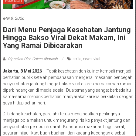
Kesehatan
Mei 8, 2026
Dari Menu Penjaga Kesehatan Jantung
Hingga Bakso Viral Dekat Makam, Ini
Yang Ramai Dibicarakan
Diposkan Oleh:Goken Abdullah
berita
,
news
,
viral
Jakarta, 8 Mei 2026
– Topik kesehatan dan kuliner kembali menjadi
perhatian publik setelah pembahasan mengenai makanan pencegah
penyumbatan jantung hingga bakso viral di area pemakaman ramai
diperbincangkan di media sosial. Dua tema yang sangat berbeda itu
sama-sama menarik perhatian masyarakat karena berkaitan dengan
gaya hidup sehari-hari.
Di bidang kesehatan, para ahli terus mengingatkan pentingnya
menjaga pola makan untuk mengurangi risiko penyakit jantung dan
penyumbatan pembuluh darah. Konsumsi makanan tinggi serat,
sayuran hijau, ikan, buah-buahan, dan kacang-kacangan disebut