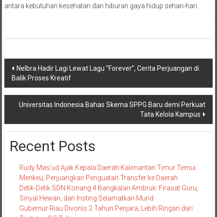
antara kebutuhan kesehatan dan hiburan gaya hidup sehari-hari.
Navigasi
Nelbra Hadir Lagi Lewat Lagu “Forever”, Cerita Perjuangan di
Balik Proses Kreatif
pos
Universitas Indonesia Bahas Skema SPPG Baru demi Perkuat
Tata Kelola Kampus
Recent Posts
Rudy Mas’ud Ajak Kepala Daerah Kalimantan Timur Temui
Menkeu, Perjuangkan Penguatan Transfer ke Daerah
Detik-Detik SDN Konang 4 Bangkalan Ambruk: Firasat Guru,
Sinyal Hewan, dan Insting Selamatkan Murid
Gubernur Riau Divonis 2 Tahun Penjara, Lebih Ringan dari