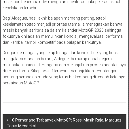
meskipun beberapa rider mengalami benturan cukup keras akibat
kecelakaan tersebut.
Bagi Aldeguer, hasil akhir balapan memang penting, tetapi
keselamatan tetap menjadi prioritas utama. Ia menegaskan bahwa
masih banyak seri tersisa dalam kalender MotoGP 2026 sehingga
fokusnya kini adalah memulihkan kondisi, mengevaluasi performa,
dan kembali tampil kompetitif pada balapan berikutnya.
Dengan semangat yang tetap terjaga dan kondisi fisik yang tidak
mengalami masalah berarti, Aldeguer berharap dapat segera
melupakan insiden di Hungaria dan melanjutkan proses adaptasinya
di kelas utama. Sikap positif tersebut menunjukkan kematangan
seorang pembalap muda yang terus berkembang di tengah ketatnya
persaingan MotoGP.
Navigasi
10 Pemenang Terbanyak MotoGP: Rossi Masih Raja, Marquez
Terus Mendekat