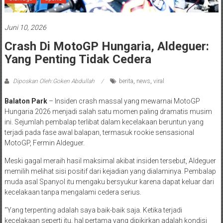
Juni 10, 2026
Crash Di MotoGP Hungaria, Aldeguer:
Yang Penting Tidak Cedera
Diposkan Oleh:Goken Abdullah
berita
,
news
,
viral
Balaton Park
– Insiden crash massal yang mewarnai MotoGP
Hungaria 2026 menjadi salah satu momen paling dramatis musim
ini. Sejumlah pembalap terlibat dalam kecelakaan beruntun yang
terjadi pada fase awal balapan, termasuk rookie sensasional
MotoGP, Fermin Aldeguer.
Meski gagal meraih hasil maksimal akibat insiden tersebut, Aldeguer
memilih melihat sisi positif dari kejadian yang dialaminya. Pembalap
muda asal Spanyol itu mengaku bersyukur karena dapat keluar dari
kecelakaan tanpa mengalami cedera serius.
“Yang terpenting adalah saya baik-baik saja. Ketika terjadi
kecelakaan seperti itu, hal pertama yang dipikirkan adalah kondisi