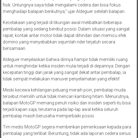
fisik. Untungnya saya tidak mengalami cedera dan bisa fokus
menghadapi balapan berikutnya,” ujar Aldeguer setelah balapan.
Kecelakaan yang terjadi di tikungan awal melibatkan beberapa
pembalap yang sedang berebut posisi. Dalam situasi yang sangat
rapat, kontak antar motor tidak dapat dihindari dan memicu efek
domino yang menyebabkan sejumlah rider terjatuh secara
bersamaan.
Aldeguer menjelaskan bahwa dirinya hampir tidak memiliki ruang
untuk menghindar ketika insiden mulai terjadi di depannya. Dengan
kecepatan tinggi dan jarak yang sangat dekat antar pembalap, ia
tidak sempat melakukan manuver penyelamatan yang efektif.
Meski kecewa kehilangan peluang meraih poin, pembalap muda
tersebut memilih untuk tidak mencari kambing hitam. Menurutnya,
balapan MotoGP memang penuh risiko dan insiden seperti itu bisa
terjadi kapan saja, terutama pada lap-lap awal ketika seluruh
pembalap masih berusaha memperbaiki posisi.
Tim medis MotoGP segera memberikan pemeriksaan kepada para
pembalap yang terlibat. Beruntung, tidak ada laporan cedera serius