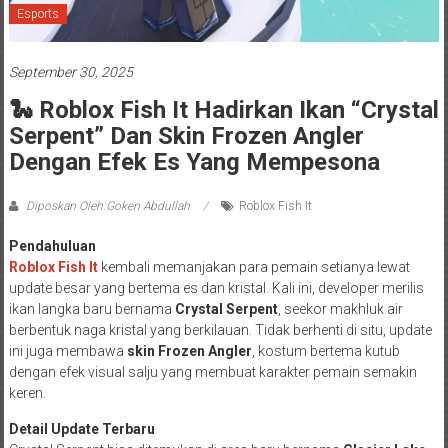
Esports
September 30, 2025
🐍 Roblox Fish It Hadirkan Ikan “Crystal
Serpent” Dan Skin Frozen Angler
Dengan Efek Es Yang Mempesona
Diposkan Oleh:Goken Abdullah
Roblox Fish It
Pendahuluan
Roblox Fish It
kembali memanjakan para pemain setianya lewat
update besar yang bertema es dan kristal. Kali ini, developer merilis
ikan langka baru bernama
Crystal Serpent
, seekor makhluk air
berbentuk naga kristal yang berkilauan. Tidak berhenti di situ, update
ini juga membawa
skin Frozen Angler
, kostum bertema kutub
dengan efek visual salju yang membuat karakter pemain semakin
keren.
Detail Update Terbaru