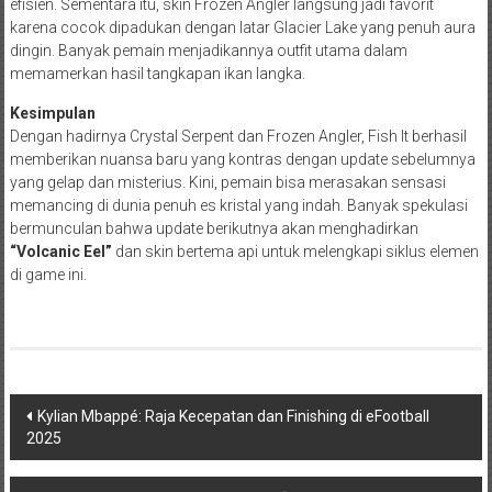
efisien. Sementara itu, skin Frozen Angler langsung jadi favorit
karena cocok dipadukan dengan latar Glacier Lake yang penuh aura
dingin. Banyak pemain menjadikannya outfit utama dalam
memamerkan hasil tangkapan ikan langka.
Kesimpulan
Dengan hadirnya Crystal Serpent dan Frozen Angler, Fish It berhasil
memberikan nuansa baru yang kontras dengan update sebelumnya
yang gelap dan misterius. Kini, pemain bisa merasakan sensasi
memancing di dunia penuh es kristal yang indah. Banyak spekulasi
bermunculan bahwa update berikutnya akan menghadirkan
“Volcanic Eel”
dan skin bertema api untuk melengkapi siklus elemen
di game ini.
Navigasi
Kylian Mbappé: Raja Kecepatan dan Finishing di eFootball
2025
pos