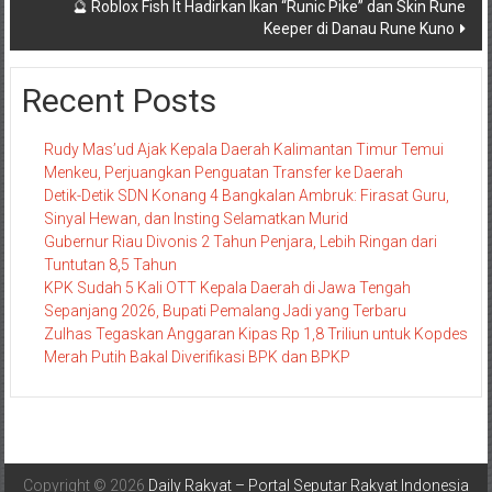
🔮 Roblox Fish It Hadirkan Ikan “Runic Pike” dan Skin Rune
Keeper di Danau Rune Kuno
Recent Posts
Rudy Mas’ud Ajak Kepala Daerah Kalimantan Timur Temui
Menkeu, Perjuangkan Penguatan Transfer ke Daerah
Detik-Detik SDN Konang 4 Bangkalan Ambruk: Firasat Guru,
Sinyal Hewan, dan Insting Selamatkan Murid
Gubernur Riau Divonis 2 Tahun Penjara, Lebih Ringan dari
Tuntutan 8,5 Tahun
KPK Sudah 5 Kali OTT Kepala Daerah di Jawa Tengah
Sepanjang 2026, Bupati Pemalang Jadi yang Terbaru
Zulhas Tegaskan Anggaran Kipas Rp 1,8 Triliun untuk Kopdes
Merah Putih Bakal Diverifikasi BPK dan BPKP
Copyright © 2026
Daily Rakyat – Portal Seputar Rakyat Indonesia