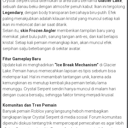
Crystal Serpent bisa ditemukan di area baru bernama
Glacier Lake
,
sebuah danau beku dengan atmosfer penuh kabut. Ikan ini tergolong
Legendary
, dengan body transparan bercahaya biru-putih. Efek
paling menakjubkan adalah kilauan kristal yang muncul setiap kali
ikan ini meloncat dari air saat ditarik.
Selain itu,
skin Frozen Angler
memberikan tampilan baru yang
memikat: jaket bulu putih, sarung tangan anti-es, dan kail berlapis
kristal. Setiap kali pemain menangkap ikan, akan muncul efek
serpihan salju beterbangan di sekitar avatar.
Fitur Gameplay Baru
Update kali ini menghadirkan
“Ice Break Mechanism”
di Glacier
Lake. Pemain harus memecahkan lapisan es tipis sebelum bisa
melempar kail. Hal ini menambah tantangan unik, karena ada
kemungkinan es menutup kembali jika pemain terlalu lama
menunggu. Crystal Serpent sendiri hanya muncul di malam hari
dengan cuaca bersalju, sehingga faktor timing menjadi krusial.
Komunitas dan Tren Pemain
Banyak pemain Roblox yang langsung heboh membagikan
tangkapan layar Crystal Serpent di media sosial. Forum komunitas
dipenuhi diskusi tentang trik mempercepat pemecahan es agar lebih